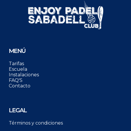
MENÚ
Tarifas
Escuela
Instalaciones
FAQ'S
Contacto
LEGAL
Términos y condiciones